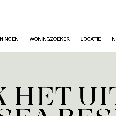
NINGEN
WONINGZOEKER
LOCATIE
N